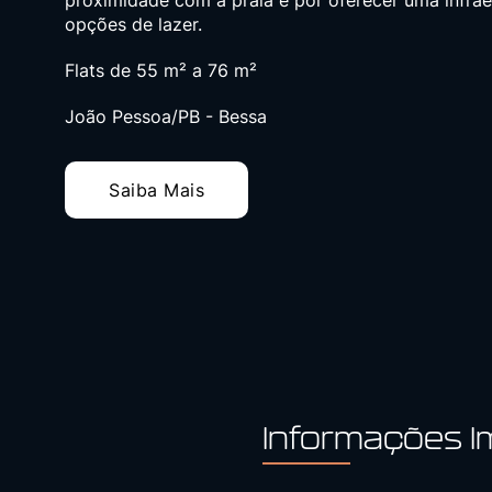
proximidade com a praia e por oferecer uma infrae
opções de lazer.
Flats de 55 m² a 76 m²
João Pessoa/PB - Bessa
Saiba Mais
Informações I